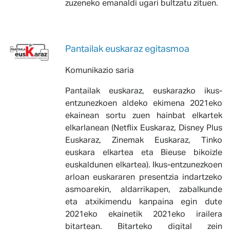
zuzeneko emanaldi ugari bultzatu zituen.
Pantailak euskaraz egitasmoa
Komunikazio saria
Pantailak euskaraz, euskarazko ikus-
entzunezkoen aldeko ekimena 2021eko
ekainean sortu zuen hainbat elkartek
elkarlanean (Netflix Euskaraz, Disney Plus
Euskaraz, Zinemak Euskaraz, Tinko
euskara elkartea eta Bieuse bikoizle
euskaldunen elkartea). Ikus-entzunezkoen
arloan euskararen presentzia indartzeko
asmoarekin, aldarrikapen, zabalkunde
eta atxikimendu kanpaina egin dute
2021eko ekainetik 2021eko irailera
bitartean. Bitarteko digital zein