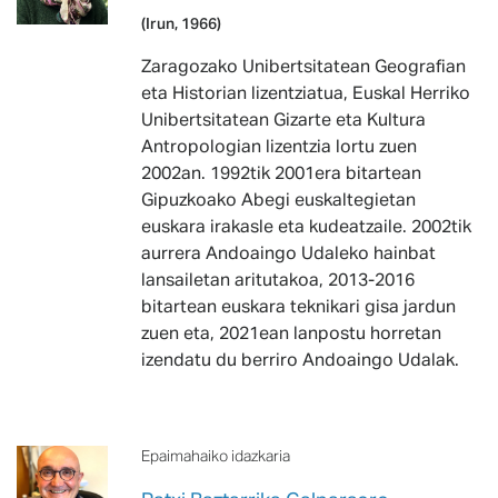
(Irun, 1966)
Zaragozako Unibertsitatean Geografian
eta Historian lizentziatua, Euskal Herriko
Unibertsitatean Gizarte eta Kultura
Antropologian lizentzia lortu zuen
2002an. 1992tik 2001era bitartean
Gipuzkoako Abegi euskaltegietan
euskara irakasle eta kudeatzaile. 2002tik
aurrera Andoaingo Udaleko hainbat
lansailetan aritutakoa, 2013-2016
bitartean euskara teknikari gisa jardun
zuen eta, 2021ean lanpostu horretan
izendatu du berriro Andoaingo Udalak.
Epaimahaiko idazkaria