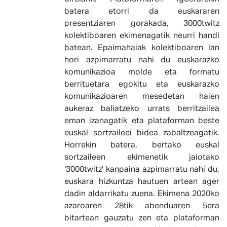
batera etorri da euskararen
presentziaren gorakada, 3000twitz
kolektiboaren ekimenagatik neurri handi
batean. Epaimahaiak kolektiboaren lan
hori azpimarratu nahi du euskarazko
komunikazioa molde eta formatu
berrituetara egokitu eta euskarazko
komunikazioaren mesedetan haien
aukeraz baliatzeko urrats berritzailea
eman izanagatik eta plataforman beste
euskal sortzaileei bidea zabaltzeagatik.
Horrekin batera, bertako euskal
sortzaileen ekimenetik jaiotako
‘3000twitz’ kanpaina azpimarratu nahi du,
euskara hizkuntza hautuen artean ager
dadin aldarrikatu zuena. Ekimena 2020ko
azaroaren 28tik abenduaren 5era
bitartean gauzatu zen eta plataforman