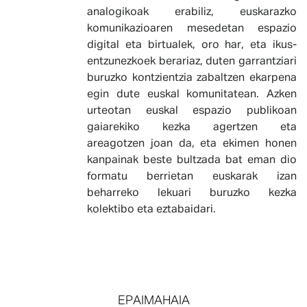
analogikoak erabiliz, euskarazko
komunikazioaren mesedetan espazio
digital eta birtualek, oro har, eta ikus-
entzunezkoek berariaz, duten garrantziari
buruzko kontzientzia zabaltzen ekarpena
egin dute euskal komunitatean. Azken
urteotan euskal espazio publikoan
gaiarekiko kezka agertzen eta
areagotzen joan da, eta ekimen honen
kanpainak beste bultzada bat eman dio
formatu berrietan euskarak izan
beharreko lekuari buruzko kezka
kolektibo eta eztabaidari.
EPAIMAHAIA