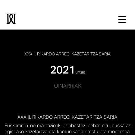
XXXIII. RIKARDO ARREGI KAZETARITZA SARIA
2021
urtea
OINARRIAK
XXXIII. RIKARDO ARREGI KAZETARITZA SARIA
Euskararen normalizazioak ezinbestez behar ditu euskaraz
egindako kazetaritza eta komunikazio prestu eta modernoa,