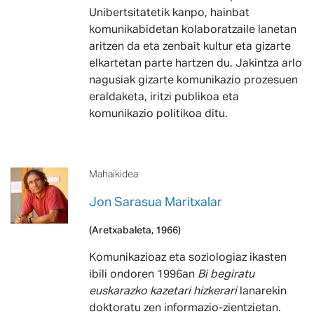
Unibertsitatetik kanpo, hainbat
komunikabidetan kolaboratzaile lanetan
aritzen da eta zenbait kultur eta gizarte
elkartetan parte hartzen du. Jakintza arlo
nagusiak gizarte komunikazio prozesuen
eraldaketa, iritzi publikoa eta
komunikazio politikoa ditu.
Mahaikidea
Jon Sarasua Maritxalar
(Aretxabaleta, 1966)
Komunikazioaz eta soziologiaz ikasten
ibili ondoren 1996an
Bi begiratu
euskarazko kazetari hizkerari
lanarekin
doktoratu zen informazio-zientzietan.