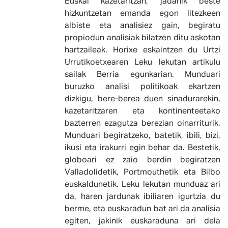
Euskal kazetaritzan, jadanik beste
hizkuntzetan emanda egon litezkeen
albiste eta analisiez gain, begiratu
propiodun analisiak bilatzen ditu askotan
hartzaileak. Horixe eskaintzen du Urtzi
Urrutikoetxearen Leku lekutan artikulu
sailak Berria egunkarian. Munduari
buruzko analisi politikoak ekartzen
dizkigu, bere-berea duen sinadurarekin,
kazetaritzaren eta kontinenteetako
bazterren ezagutza berezian oinarriturik.
Munduari begiratzeko, batetik, ibili, bizi,
ikusi eta irakurri egin behar da. Bestetik,
globoari ez zaio berdin begiratzen
Valladolidetik, Portmouthetik eta Bilbo
euskaldunetik. Leku lekutan munduaz ari
da, haren jardunak ibiliaren igurtzia du
berme, eta euskaradun bat ari da analisia
egiten, jakinik euskaraduna ari dela