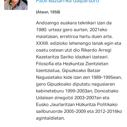
Patxi Baztarrika Galparsoro
(Ataun, 1958)
Andoaingo euskara teknikari izan da
1980. urteaz gero aurten, 2021eko
maiatzean, erretiroa hartu duen arte.
XXXIII. edizioko lehenengo lanak egin eta
osatu ostean utzi dio Rikardo Arregi
Kazetaritza Sariko idazkari izateari.
Filosofia eta Hezkuntza Zientzietan
lizentziatua, Gipuzkoako Batzar
Nagusietako kide izan zen 1989-1995ean,
gero Gipuzkoako diputatu nagusiaren
kabineteburu 1999-2003an, Donostiako
Udalean zinegotzi 2003-2007an eta
Eusko Jaurlaritzan Hizkuntza Politikako
sailburuorde 2005-2009 eta 2012-2016ko
agintaldietan.