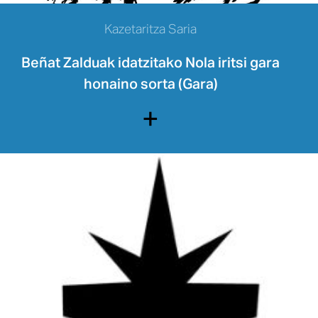
Kazetaritza Saria
Beñat Zalduak idatzitako Nola iritsi gara
honaino sorta (Gara)
+