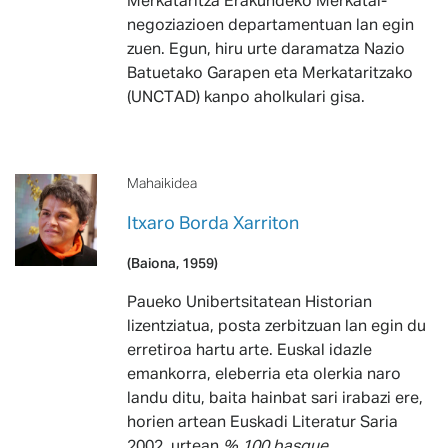
Merkataritza Erakundeko Merkatal-
negoziazioen departamentuan lan egin
zuen. Egun, hiru urte daramatza Nazio
Batuetako Garapen eta Merkataritzako
(UNCTAD) kanpo aholkulari gisa.
Mahaikidea
Itxaro Borda Xarriton
(Baiona, 1959)
Paueko Unibertsitatean Historian
lizentziatua, posta zerbitzuan lan egin du
erretiroa hartu arte. Euskal idazle
emankorra, eleberria eta olerkia naro
landu ditu, baita hainbat sari irabazi ere,
horien artean Euskadi Literatur Saria
2002. urtean
% 100 basque