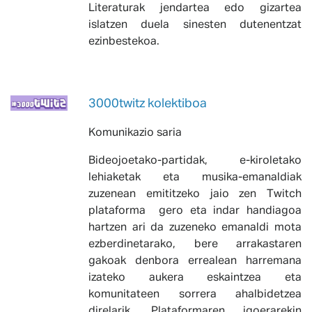
Literaturak jendartea edo gizartea
islatzen duela sinesten dutenentzat
ezinbestekoa.
3000twitz kolektiboa
Komunikazio saria
Bideojoetako-partidak, e-kiroletako
lehiaketak eta musika-emanaldiak
zuzenean emititzeko jaio zen Twitch
plataforma gero eta indar handiagoa
hartzen ari da zuzeneko emanaldi mota
ezberdinetarako, bere arrakastaren
gakoak denbora errealean harremana
izateko aukera eskaintzea eta
komunitateen sorrera ahalbidetzea
direlarik. Plataformaren igoerarekin