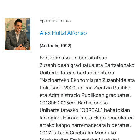
Epaimahaiburua
Alex Huitzi Alfonso
(Andoain, 1992)
Bartzelonako Unibertsitatean
Zuzenbidean graduatua eta Bartzelonako
Unibertsitatean bertan masterra
“Nazioarteko Ekonomiaren Zuzenbide eta
Politikan”. 2020. urtean Zientzia Politiko
eta Administrazio Publikoan graduatua.
2013tik 2015era Bartzelonako
Unibertsitateako “OBREAL” behatokian
lan egina, Euroasia eta Hego-amerikaren
arteko kanpo harremanetara bideratua.
2017. urtean Ginebrako Munduko