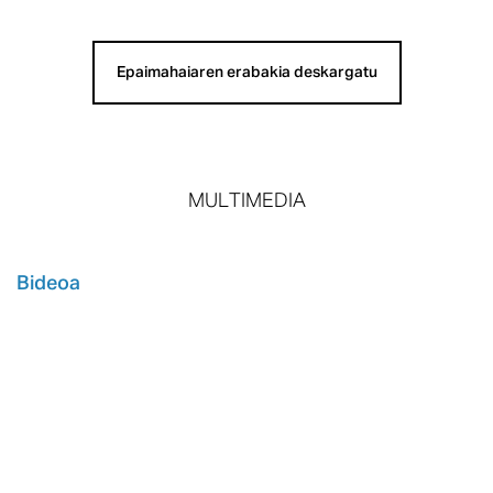
Epaimahaiaren erabakia deskargatu
MULTIMEDIA
Bideoa