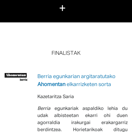
+
FINALISTAK
Berria egunkarian argitaratutako
Ahomentan
elkarrizketen sorta
Kazetaritza Saria
Berria
egunkariak
aspaldiko lehia du
udak albisteetan ekarri ohi duen
agorraldia irakurgai erakargarriz
berdintzea. Horietarikoak ditugu