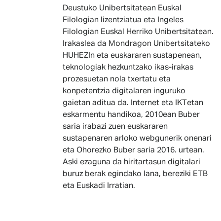
Deustuko Unibertsitatean Euskal
Filologian lizentziatua eta Ingeles
Filologian Euskal Herriko Unibertsitatean.
Irakaslea da Mondragon Unibertsitateko
HUHEZIn eta euskararen sustapenean,
teknologiak hezkuntzako ikas-irakas
prozesuetan nola txertatu eta
konpetentzia digitalaren inguruko
gaietan aditua da. Internet eta IKTetan
eskarmentu handikoa, 2010ean Buber
saria irabazi zuen euskararen
sustapenaren arloko webgunerik onenari
eta Ohorezko Buber saria 2016. urtean.
Aski ezaguna da hiritartasun digitalari
buruz berak egindako lana, bereziki ETB
eta Euskadi Irratian.