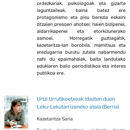
ordezkariak, psikologoak eta gizarte
laguntzaileak, baina batez ere
protagonismo eta pisu berezia eskaini
zitzaien presoen ahotsei; haien bizipenei,
aldarrikapenei eta etorkizunerako
asmoei. Horregatik guztiagatik,
kazetaritza-lan borobila, mamitsua eta
eredugarria burutu zutela nabarmendu
nahi du epaimahaiak, baita landutako
edukiaren balio periodistikoa eta interes
publikoa ere.
Urtzi Urrutikoetxeak idazten duen
Leku-Lekutan izeneko atala (Berria)
Kazetaritza Saria