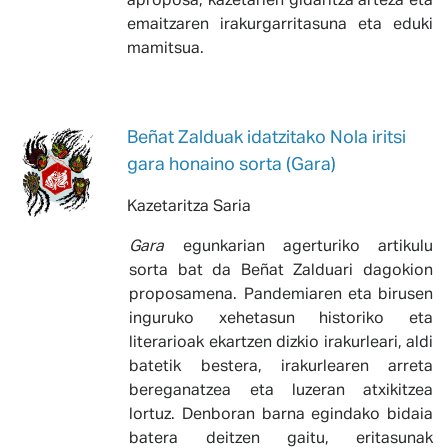
aproposa, kazetarien gidaritza arteza eta
emaitzaren irakurgarritasuna eta eduki
mamitsua.
Beñat Zalduak idatzitako Nola iritsi
gara honaino sorta (Gara)
Kazetaritza Saria
Gara
egunkarian agerturiko artikulu
sorta bat da Beñat Zalduari dagokion
proposamena. Pandemiaren eta birusen
inguruko xehetasun historiko eta
literarioak ekartzen dizkio irakurleari, aldi
batetik bestera, irakurlearen arreta
bereganatzea eta luzeran atxikitzea
lortuz. Denboran barna egindako bidaia
batera deitzen gaitu, eritasunak