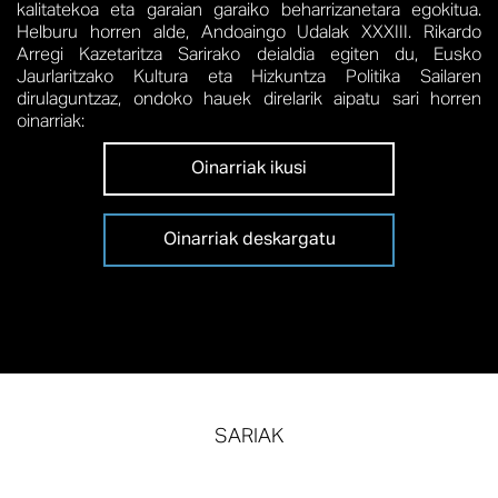
kalitatekoa eta garaian garaiko beharrizanetara egokitua.
Helburu horren alde, Andoaingo Udalak XXXIII. Rikardo
Arregi Kazetaritza Sarirako deialdia egiten du, Eusko
Jaurlaritzako Kultura eta Hizkuntza Politika Sailaren
dirulaguntzaz, ondoko hauek direlarik aipatu sari horren
oinarriak:
Oinarriak ikusi
Oinarriak deskargatu
SARIAK