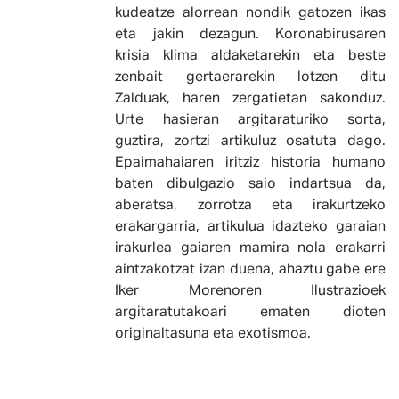
kudeatze alorrean nondik gatozen ikas
eta jakin dezagun. Koronabirusaren
krisia klima aldaketarekin eta beste
zenbait gertaerarekin lotzen ditu
Zalduak, haren zergatietan sakonduz.
Urte hasieran argitaraturiko sorta,
guztira, zortzi artikuluz osatuta dago.
Epaimahaiaren iritziz historia humano
baten dibulgazio saio indartsua da,
aberatsa, zorrotza eta irakurtzeko
erakargarria, artikulua idazteko garaian
irakurlea gaiaren mamira nola erakarri
aintzakotzat izan duena, ahaztu gabe ere
Iker Morenoren Ilustrazioek
argitaratutakoari ematen dioten
originaltasuna eta exotismoa.