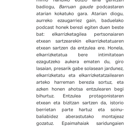
mimo handiko edizio lana gehitzen
badiogu,
Barruan gaude
podcastaren
atarian kokatuko gara. Atarian diogu,
aurreko ezaugarriez gain, baduelako
podcast honek berezi egiten duen beste
bat: elkarrizketagilea pertsonaiaren
etxean sartzearekin elkarrizketatuaren
etxean sartzen da entzulea ere. Honela,
elkarrizketatua bere intimitatean
ezagutzeko aukera ematen du, giro
lasaian, presarik gabe solasean jardunez,
elkarrizketatu eta elkarrizketatzailearen
arteko harreman berezia sortuz, eta
azken honen ahotsa entzulearen begi
bihurtuz. Entzulea protagonistaren
etxean eta bizitzan sartzen da, istorio
berrietan parte hartuz eta soinu-
baliabidez aberastutako montajeaz
gozatuz. Epaimahaiak saridungaien