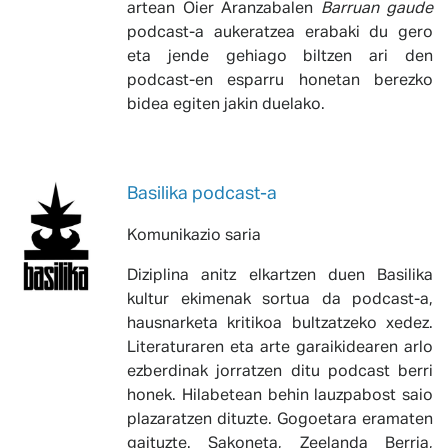
artean Oier Aranzabalen
Barruan gaude
podcast-a aukeratzea erabaki du gero
eta jende gehiago biltzen ari den
podcast-en esparru honetan berezko
bidea egiten jakin duelako.
Basilika podcast-a
Komunikazio saria
Diziplina anitz elkartzen duen Basilika
kultur ekimenak sortua da podcast-a,
hausnarketa kritikoa bultzatzeko xedez.
Literaturaren eta arte garaikidearen arlo
ezberdinak jorratzen ditu podcast berri
honek. Hilabetean behin lauzpabost saio
plazaratzen dituzte. Gogoetara eramaten
gaituzte. Sakoneta, Zeelanda Berria,