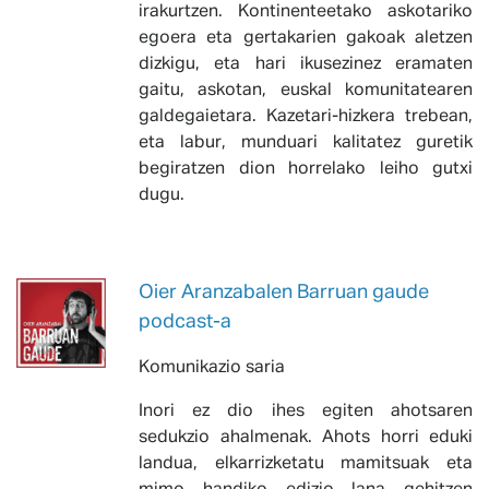
irakurtzen. Kontinenteetako askotariko
egoera eta gertakarien gakoak aletzen
dizkigu, eta hari ikusezinez eramaten
gaitu, askotan, euskal komunitatearen
galdegaietara. Kazetari-hizkera trebean,
eta labur, munduari kalitatez guretik
begiratzen dion horrelako leiho gutxi
dugu.
Oier Aranzabalen Barruan gaude
podcast-a
Komunikazio saria
Inori ez dio ihes egiten ahotsaren
sedukzio ahalmenak. Ahots horri eduki
landua, elkarrizketatu mamitsuak eta