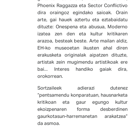
Phoenix Raggazza eta Sector Conflictivo
dira oraingoz egindako saioak. Orain
arte, gai hauek aztertu eta eztabaidatu
dituzte: Onespena eta abusua, Moderno
izatea zen den eta kultur kritikaren
arazoa, besteak beste. Arte mailan aldiz,
EH-ko museoetan ikusten ahal diren
erakusketa originalak aipatzen dituzte,
artistak zein mugimendu artistikoak ere
bai... Interes handiko gaiak dira,
orokorrean.
Sortzaileek adierazi dutenez
“pentsamendu konparatuan, hausnarketa
kritikoan eta gaur egungo kultur
ekoizpenaren forma desberdinen
gaurkotasun-harremanetan arakatzea”
da asmoa.