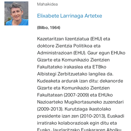
Mahaikidea
Elixabete Larrinaga Artetxe
(Bilbo, 1964)
Kazetaritzan lizentziatua (EHU) eta
doktore Zientzia Politikoa eta
Administrazioan (EHU). Gaur egun EHUko
Gizarte eta Komunikazio Zientzien
Fakultateko irakaslea eta ETBko
Albistegi Zerbitzuetako langilea da.
Kudeaketa ardurak izan ditu: dekanorde
Gizarte eta Komunikazio Zientzien
Fakultatean (2007-2009) eta EHUko
Nazioarteko Mugikortasuneko zuzendari
(2009-2013). Kurutziaga ikastolako
presidente izan zen (2010-2013), Euskadi
irratirako kolaborazioak egin ditu eta
Eusko Jaurlaritzako Euskararen Aholku