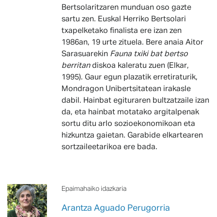
Bertsolaritzaren munduan oso gazte
sartu zen. Euskal Herriko Bertsolari
txapelketako finalista ere izan zen
1986an, 19 urte zituela. Bere anaia Aitor
Sarasuarekin
Fauna txiki bat bertso
berritan
diskoa kaleratu zuen (Elkar,
1995). Gaur egun plazatik erretiraturik,
Mondragon Unibertsitatean irakasle
dabil. Hainbat egituraren bultzatzaile izan
da, eta hainbat motatako argitalpenak
sortu ditu arlo sozioekonomikoan eta
hizkuntza gaietan. Garabide elkartearen
sortzaileetarikoa ere bada.
Epaimahaiko idazkaria
Arantza Aguado Perugorria