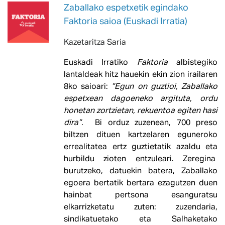
Zaballako espetxetik egindako
Faktoria saioa (Euskadi Irratia)
Kazetaritza Saria
Euskadi Irratiko
Faktoria
albistegiko
lantaldeak hitz hauekin ekin zion irailaren
8ko saioari:
”
Egun on guztioi, Zaballako
espetxean dagoeneko argituta, ordu
honetan zortzietan, rekuentoa egiten hasi
dira
”
. Bi orduz zuzenean, 700 preso
biltzen dituen kartzelaren eguneroko
errealitatea ertz guztietatik azaldu eta
hurbildu zioten entzuleari. Zeregina
burutzeko, datuekin batera, Zaballako
egoera bertatik bertara ezagutzen duen
hainbat pertsona esanguratsu
elkarrizketatu zuten: zuzendaria,
sindikatuetako eta Salhaketako