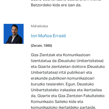
Batzordeko kide ere izan da.
Mahaikidea
Ion Muñoa Errasti
(Zerain, 1985)
Giza Zientziak eta Komunikazioan
lizentziatua da (Deustuko Unibertsitatea)
eta Gizarte zientzietan doktore (Deustuko
Unibertsitatea) iritzi publikoari eta
erakunde publikoen komunikazioari
buruzko tesiarekin. Egun, Deustuko
Unibertsitateko irakaslea eta ikertzailea
da, Gizarte eta Giza Zientzien Fakultateko
Komunikazio Saileko kide eta
komunikazioko ikertaldeko partaide.