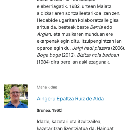
eleberriagatik. 1982. urtean Maiatz
aldizkariaren sortzaileetarikoa izan zen.
Hedabide ugaritan kolaboratzaile gisa
aritua da, besteak beste
Berria
edo
Argia
n, eta musikaren munduan ere
ekarpenak egin ditu. Itzulpengintzan lan
oparoa egin du.
Jalgi hadi plazara
(2006),
Boga boga
(2012),
Bizitza nola badoan
(1984) dira bere lan aski ezagunak.
Mahaikidea
Aingeru Epaltza Ruiz de Alda
(Iruñea, 1960)
Idazle, kazetari eta itzultzailea,
kazetaritzan lizentziatua da. Hainbat