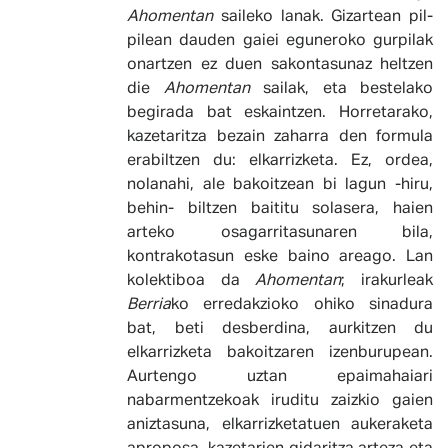
Ahomentan
saileko lanak. Gizartean pil-
pilean dauden gaiei eguneroko gurpilak
onartzen ez duen sakontasunaz heltzen
die
Ahomentan
sailak
, eta bestelako
begirada bat eskaintzen. Horretarako,
kazetaritza bezain zaharra den formula
erabiltzen du: elkarrizketa. Ez, ordea,
nolanahi, ale bakoitzean bi lagun -hiru,
behin- biltzen baititu solasera, haien
arteko osagarritasunaren bila,
kontrakotasun eske baino areago. Lan
kolektiboa da
Ahomentan
; irakurleak
Berria
ko erredakzioko ohiko sinadura
bat, beti desberdina, aurkitzen du
elkarrizketa bakoitzaren izenburupean.
Aurtengo uztan epaimahaiari
nabarmentzekoak iruditu zaizkio gaien
aniztasuna, elkarrizketatuen aukeraketa